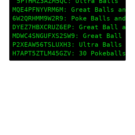
5PTHMZ3AZM5QC: Ultra Balls

MQE4PFNYVRM6M: Great Balls and s
6W2QRHMM9W2R9: Poke Balls and Ra
DYEZ7HBXCRUZ6EP: Great Ball and 
MDWC4SNGUFXS2SW9: Great Ball and
P2XEAW56TSLUXH3: Ultra Balls and
H7APT5ZTLM45GZV: 30 Pokeballs