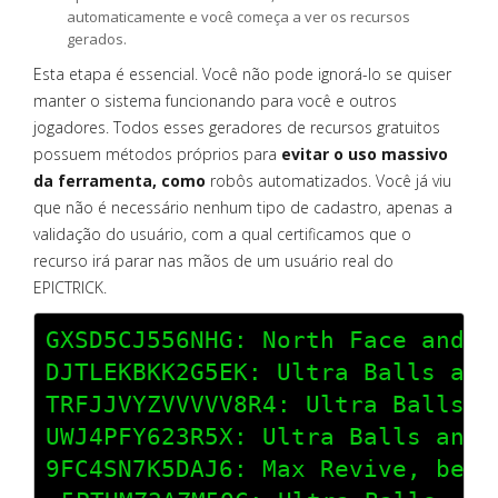
automaticamente e você começa a ver os recursos
gerados.
Esta etapa é essencial. Você não pode ignorá-lo se quiser
manter o sistema funcionando para você e outros
jogadores. Todos esses geradores de recursos gratuitos
possuem métodos próprios para
evitar o uso massivo
da ferramenta, como
robôs automatizados. Você já viu
que não é necessário nenhum tipo de cadastro, apenas a
validação do usuário, com a qual certificamos que o
recurso irá parar nas mãos de um usuário real do
EPICTRICK.
GXSD5CJ556NHG: North Face and Gu
DJTLEKBKK2G5EK: Ultra Balls and 
TRFJJVYZVVVVV8R4: Ultra Balls an
UWJ4PFY623R5X: Ultra Balls and l
9FC4SN7K5DAJ6: Max Revive, berri