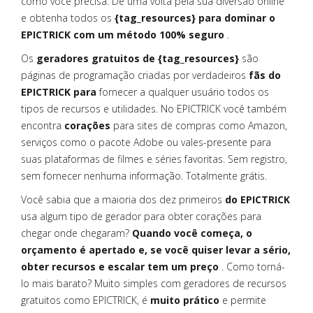
como você precisa. Dê uma volta pela sua diversão online
e obtenha todos os
{tag_resources} para dominar o
EPICTRICK com um método 100% seguro
.
Os
geradores gratuitos de {tag_resources}
são
páginas de programação criadas por verdadeiros
fãs do
EPICTRICK para
fornecer a qualquer usuário todos os
tipos de recursos e utilidades. No EPICTRICK você também
encontra
corações
para sites de compras como Amazon,
serviços como o pacote Adobe ou vales-presente para
suas plataformas de filmes e séries favoritas. Sem registro,
sem fornecer nenhuma informação. Totalmente grátis.
Você sabia que a maioria dos dez primeiros
do EPICTRICK
usa algum tipo de gerador para obter corações para
chegar onde chegaram?
Quando você começa, o
orçamento é apertado e, se você quiser levar a sério,
obter recursos e escalar tem um preço
. Como torná-
lo mais barato? Muito simples com geradores de recursos
gratuitos como EPICTRICK, é
muito prático
e permite