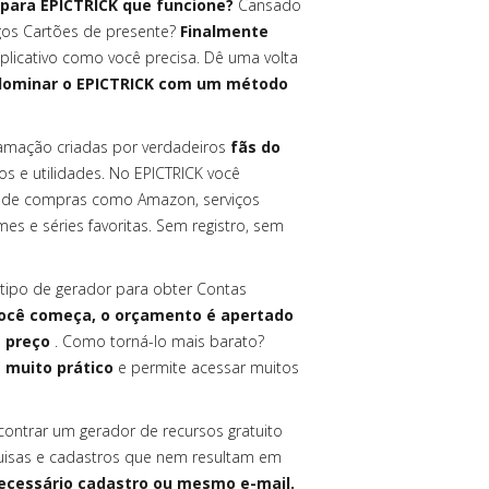
para EPICTRICK que funcione?
Cansado
igos Cartões de presente?
Finalmente
plicativo como você precisa. Dê uma volta
 dominar o EPICTRICK com um método
amação criadas por verdadeiros
fãs do
os e utilidades. No EPICTRICK você
s de compras como Amazon, serviços
s e séries favoritas. Sem registro, sem
tipo de gerador para obter Contas
ocê começa, o orçamento é apertado
m preço
. Como torná-lo mais barato?
é
muito prático
e permite acessar muitos
contrar um gerador de recursos gratuito
quisas e cadastros que nem resultam em
ecessário cadastro ou mesmo e-mail.