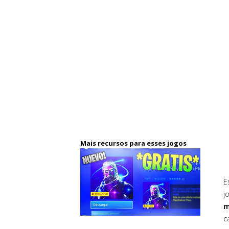
Mais recursos para esses jogos
E
j
m
c