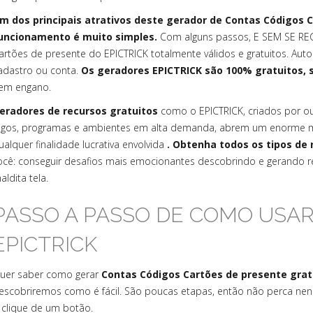
m dos principais atrativos deste gerador de Contas Códigos 
uncionamento é muito simples.
Com alguns passos, E SEM SE REG
artões de presente do EPICTRICK totalmente válidos e gratuitos. Au
adastro ou conta.
Os geradores EPICTRICK são 100% gratuitos,
em engano.
eradores de recursos gratuitos
como o EPICTRICK, criados por 
ogos, programas e ambientes em alta demanda, abrem um enorme m
ualquer finalidade lucrativa envolvida
. Obtenha todos os tipos de 
ocê: conseguir desafios mais emocionantes descobrindo e gerando re
aldita tela.
PASSO A PASSO DE COMO USA
EPICTRICK
uer saber como gerar
Contas Códigos Cartões de presente gra
escobriremos como é fácil. São poucas etapas, então não perca n
 clique de um botão.