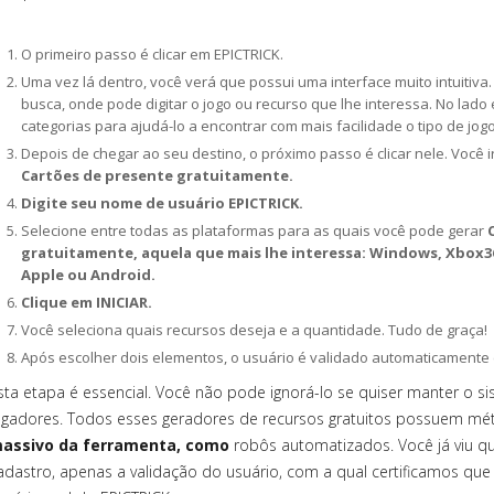
O primeiro passo é clicar em EPICTRICK.
Uma vez lá dentro, você verá que possui uma interface muito intuitiv
busca, onde pode digitar o jogo ou recurso que lhe interessa. No lad
categorias para ajudá-lo a encontrar com mais facilidade o tipo de jog
Depois de chegar ao seu destino, o próximo passo é clicar nele. Você 
Cartões de presente gratuitamente.
Digite seu nome de usuário EPICTRICK.
Selecione entre todas as plataformas para as quais você pode gerar
gratuitamente, aquela que mais lhe interessa: Windows, Xbox36
Apple ou Android.
Clique em INICIAR.
Você seleciona quais recursos deseja e a quantidade. Tudo de graça!
Após escolher dois elementos, o usuário é validado automaticamente 
sta etapa é essencial. Você não pode ignorá-lo se quiser manter o s
ogadores. Todos esses geradores de recursos gratuitos possuem mé
assivo da ferramenta, como
robôs automatizados. Você já viu q
adastro, apenas a validação do usuário, com a qual certificamos que