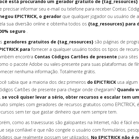
ocê está procurando um gerador gratuito de {tag_resources} 
e precisar informar seu e-mail ou telefone para receber Contas Cód
hegou EPICTRICK, o gerador
que qualquer jogador ou usuário de a
ela sua diversão online e obtenha todos os
{tag_resources} para
00% seguro
.
s
geradores gratuitos de {tag_resources}
são páginas de progr
PICTRICK para
fornecer a qualquer usuário todos os tipos de recurs
ambém encontra
Contas Códigos Cartões de presente
para site
omo o pacote Adobe ou vales-presente para suas plataformas de filme
ornecer nenhuma informação. Totalmente grátis.
ocê sabia que a maioria dos dez primeiros
do EPICTRICK
usa algum 
ódigos Cartões de presente para chegar onde chegaram?
Quando v
, se você quiser levar a sério, obter recursos e escalar tem u
uito simples com geradores de recursos gratuitos como EPICTRICK, 
ecursos sem ter que gastar dinheiro que nem sempre tem.
orém, como as travessuras são galopantes na Internet, não é fácil en
ue seja confiável e que não congele o usuário com formulários, pes
ódigos que realmente possam ser utilizados.
No EPICTRICK não é n