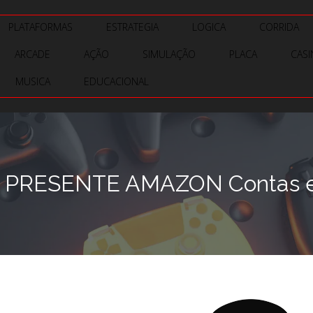
PLATAFORMAS
ESTRATEGIA
LOGICA
CORRIDA
ARCADE
AÇÃO
SIMULAÇÃO
PLACA
CAS
MUSICA
EDUCACIONAL
PRESENTE AMAZON Contas e C