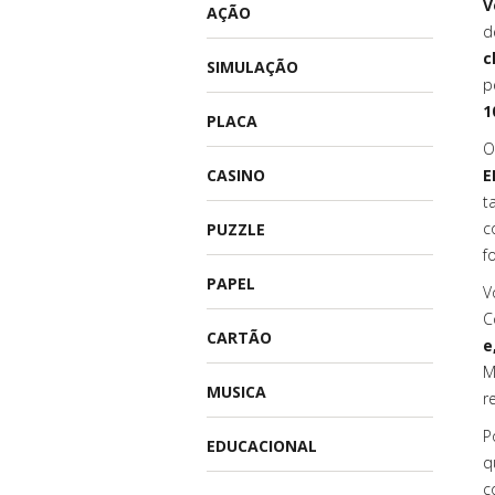
V
AÇÃO
d
c
SIMULAÇÃO
p
1
PLACA
O
CASINO
E
t
c
PUZZLE
f
PAPEL
V
C
CARTÃO
e
M
MUSICA
r
P
EDUCACIONAL
q
c