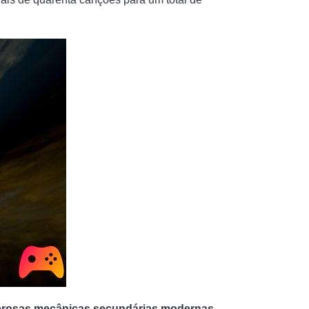
rosas mecânicas secundárias modernas
,