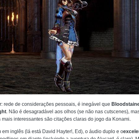
er: rede de considerações pessoais, é inegável que
Bloodstaine
ght
. Não é desagradável aos olhos (se não nas cutscenes), mas e
 mais interessantes são citações claras do jogo da Konami.
m inglês (lá está David Hayter!, Ed), o áudio duplo e o
excele
oodlines em diante (incluindo a aventura de Alucard, é claro). 