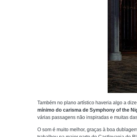
Também no plano artístico haveria algo a diz
mínimo do carisma de Symphony of the Ni
várias passagens não inspiradas e muitas das
O som é muito melhor, graças à boa dublagem e
trabalhou na maior parte de Castlevania de Bl