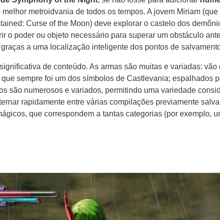
a o melhor metroidvania de todos os tempos. A jovem Miriam (qu
tained: Curse of the Moon) deve explorar o castelo dos demôn
r o poder ou objeto necessário para superar um obstáculo anter
, graças a uma localização inteligente dos pontos de salvamento
significativa de conteúdo. As armas são muitas e variadas: v
 que sempre foi um dos símbolos de Castlevania; espalhados pe
os são numerosos e variados, permitindo uma variedade consi
ternar rapidamente entre várias compilações previamente salv
 mágicos, que correspondem a tantas categorias (por exemplo, u