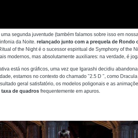
e uma segunda juventude (também falamos sobre isso em nossa
infonia da Noite.
relançado junto com a prequela de Rondo 
itual of the Night é o sucessor espiritual de Symphony of the Ni
mais modernos, mas absolutamente auxiliares: na verdade, é jo
cativa está nos gráficos, uma vez que Igarashi decidiu abando
lidade, estamos no contexto do chamado "2.5 D ", como Dracula 
esultado geral satisfatório, os modelos poligonais e as animaç
o
taxa de quadros
frequentemente em apuros.