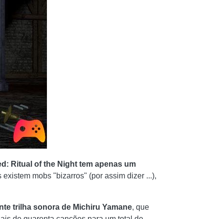
d: Ritual of the Night tem apenas um
xistem mobs "bizarros" (por assim dizer ...),
nte trilha sonora de Michiru Yamane
, que
Mais de quarenta canções para um total de