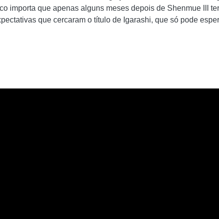
uco importa que apenas alguns meses depois de Shenmue III te
pectativas que cercaram o título de Igarashi, que só pode esper