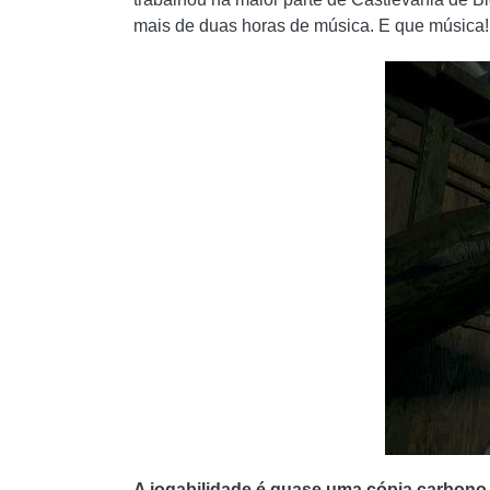
mais de duas horas de música. E que música!
A jogabilidade é quase uma cópia carbono