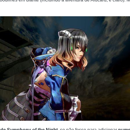
 de Symphony of the Night
, se não fosse para adicionar
nume